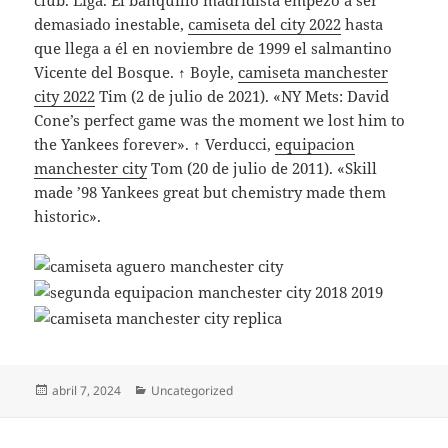
club. Liga. El banquillo madridista empezó a ser
demasiado inestable,
camiseta del city 2022
hasta
que llega a él en noviembre de 1999 el salmantino
Vicente del Bosque. ↑ Boyle,
camiseta manchester
city 2022
Tim (2 de julio de 2021). «NY Mets: David
Cone’s perfect game was the moment we lost him to
the Yankees forever». ↑ Verducci,
equipacion
manchester city
Tom (20 de julio de 2011). «Skill
made ’98 Yankees great but chemistry made them
historic».
Publicado
Categorías
abril 7, 2024
Uncategorized
el