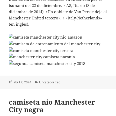
tsunami del 22 de diciembre. ↑ AS, Diario (8 de
diciembre de 2014). «Un doblete de Van Persie deja al
Manchester United tercero». ↑ «Italy-Netherlands»
(en inglés).
Publicado
Categorías
abril 7, 2024
Uncategorized
el
camiseta nio Manchester
City negra