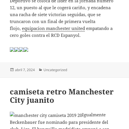
Deportivo se coloca de líder en la jornada número
12, un puesto al que le cogerá cariño, y encadena
una racha de siete victorias seguidas, que se
truncaron con un final de primera vuelta
flojo,
equipacion manchester united
empatando a
cero goles contra el RCD Espanyol.
Publicado
Categorías
abril 7, 2024
Uncategorized
el
camiseta retro Manchester
City juanito
Igualmente
Beckenbauer fue nominado para presidente del