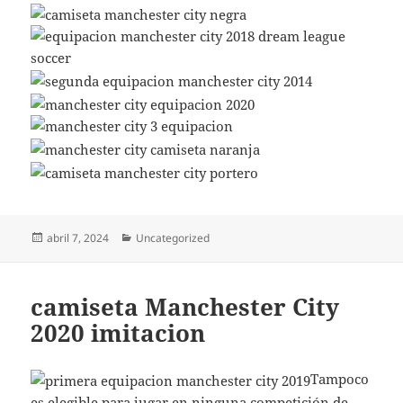
Publicado
Categorías
abril 7, 2024
Uncategorized
el
camiseta Manchester City
2020 imitacion
Tampoco
es elegible para jugar en ninguna competición de