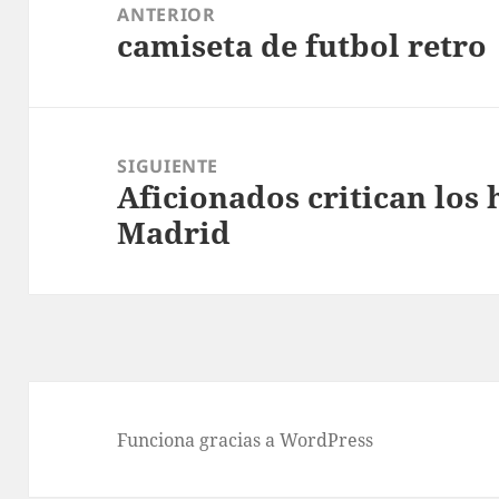
de
ANTERIOR
camiseta de futbol retro
entradas
Entrada
anterior:
SIGUIENTE
Aficionados critican los 
Entrada
Madrid
siguiente:
Funciona gracias a WordPress