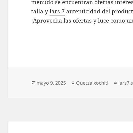
menudo se encuentran ofertas intere
talla y
lars.7
autenticidad del product
¡Aprovecha las ofertas y luce como u
Publicado
Autor
Catego
mayo 9, 2025
Quetzalxochitl
lars7.
el
Navegación