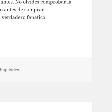
santes. No olvides comprobar la
o antes de comprar.
n verdadero fanático!
rías
shop-index